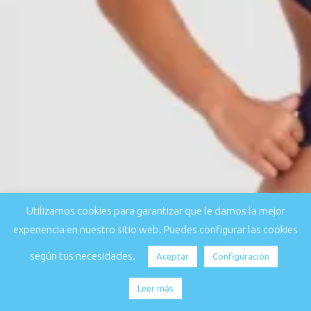
Utilizamos cookies para garantizar que le damos la mejor
experiencia en nuestro sitio web. Puedes configurar las cookies
según tus necesidades.
Aceptar
Configuración
Leer más