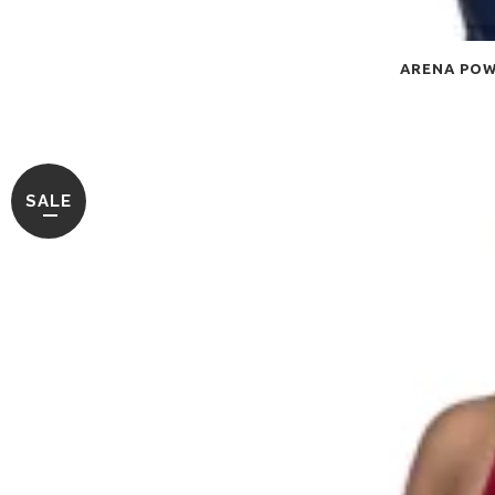
ARENA POW
SALE