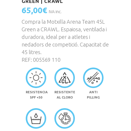
GREEN | CRAWL
65,00
€
IVA inc.
Compra la Motxilla Arena Team 45L
Green a CRAWL. Espaiosa, ventilada i
duradora, ideal per a atletes i
nedadors de competició. Capacitat de
45 litres.
REF: 005569 110
RESISTENCIA
RESISTENTE
ANTI
SPF +50
AL CLORO
PILLING